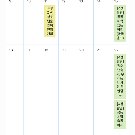
9
10
11
12
13
14
15
[읍면
[4생
북부]
활권]
청소
공동
년운
체학
영위
습동
원회
아리
개최
(마을
밴드)
16
17
18
19
20
21
22
[4생
활권]
청소
년축
제, 우
리동
네사
람 직
업탐
구
[4생
활권]
공동
체학
습동
아리