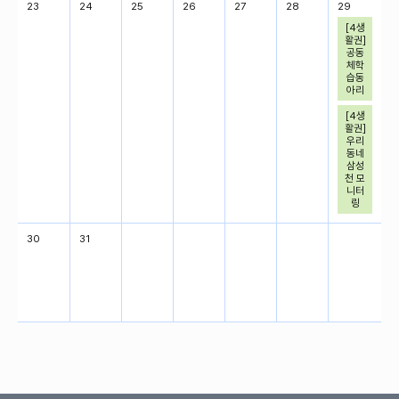
23
24
25
26
27
28
29
[4생
활권]
공동
체학
습동
아리
[4생
활권]
우리
동네
삼성
천 모
니터
링
30
31