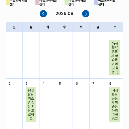
마을교육지원
마을교육지원
마을교육지원
마을교육지원
센터
센터
센터
센터
2026.08
일
월
화
수
목
금
토
1
[4생
활권]
공동
체 학
습동
아리
(마을
밴드)
2
3
4
5
6
7
8
[4생
[4생
활권]
활권]
청소
공동
년 성
체 학
장 지
습동
원 프
아리
로젝
(마을
트
밴드)