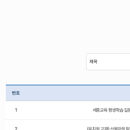
번호
1
세종교육 평생학습 길동
2
(유치원 교재) 산울마을 