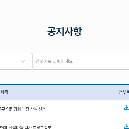
공지사항
제목
첨부
무 역량강화 과정 참여 신청
탐험대_산울마을 탐사 프로그램북