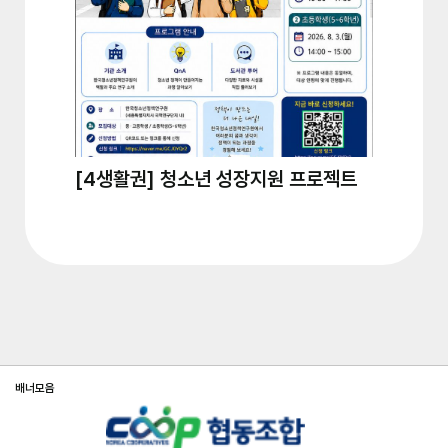
[4생활권] 청소년 성장지원 프로젝트
[2생활권
구와 함...
배너모음