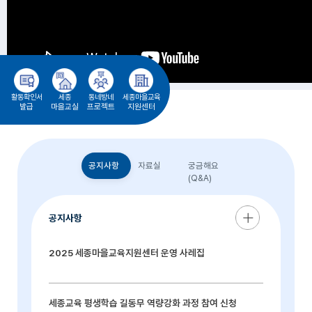
활동확인서
세종
동네방네
세종마을교육
발급
마을교실
프로젝트
지원센터
공지사항
자료실
궁금해요
(Q&A)
공지사항
2025 세종마을교육지원센터 운영 사레집
세종교육 평생학습 길동무 역량강화 과정 참여 신청