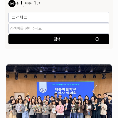
1
1
총
페이지
/ 1
,